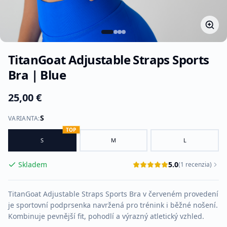
TitanGoat Adjustable Straps Sports
Bra | Blue
25,00 €
S
VARIANTA
:
TOP
S
M
L
Skladem
5.0
(
1
recenzia
)
TitanGoat Adjustable Straps Sports Bra v červeném provedení
je sportovní podprsenka navržená pro trénink i běžné nošení.
Kombinuje pevnější fit, pohodlí a výrazný atletický vzhled.