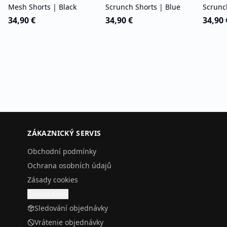
Mesh Shorts | Black
Scrunch Shorts | Blue
Scrunc
34,90 €
34,90 €
34,90 
ZÁKAZNICKÝ SERVIS
Obchodní podmínky
Ochrana osobních údajů
Zásady cookies
Nastavení
Sledování objednávky
Vrátenie objednávky