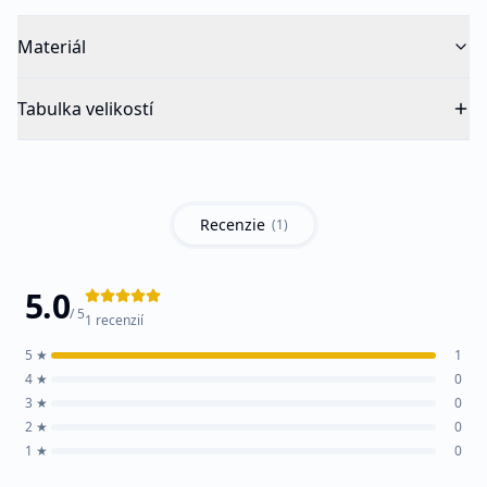
Materiál
Tabulka velikostí
Recenzie
(
1
)
5.0
/ 5
1
recenzií
5
★
1
4
★
0
3
★
0
2
★
0
1
★
0