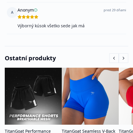
Anonym
pred 29 dňami
A
Výborný kúsok všetko sede jak má
Ostatní produkty
TitanGoat Performance
TitanGoat Seamless V-Back
TitanG