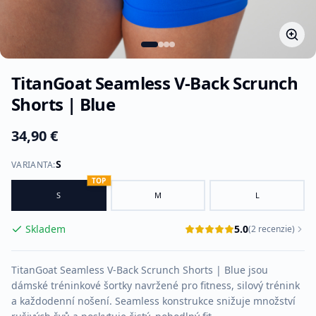
TitanGoat Seamless V-Back Scrunch
Shorts | Blue
34,90 €
S
VARIANTA
:
TOP
S
M
L
Skladem
5.0
(
2
recenzie
)
TitanGoat Seamless V-Back Scrunch Shorts | Blue jsou
dámské tréninkové šortky navržené pro fitness, silový trénink
a každodenní nošení. Seamless konstrukce snižuje množství