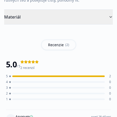
rušivých švů a poskytuje čistý, pohodlný fit.
Materiál
Recenzie
(
2
)
5.0
/ 5
2
recenzií
5
★
2
4
★
0
3
★
0
2
★
0
1
★
0
Anonym
pred 28 dňami