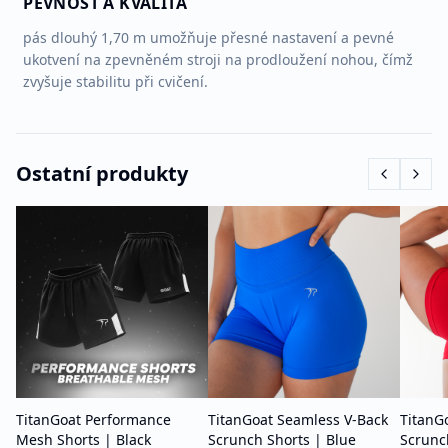
PEVNOST A KVALITA
pás dlouhý 1,70 m umožňuje přesné nastavení a pevné
ukotvení na zpevněném stroji na prodloužení nohou, čímž
zvyšuje stabilitu při cvičení.
Ostatní produkty
TitanGoat Performance
TitanGoat Seamless V-Back
TitanG
Mesh Shorts | Black
Scrunch Shorts | Blue
Scrunc