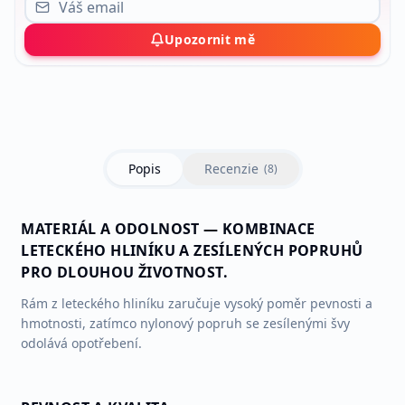
Upozornit mě
Popis
Recenzie
(
8
)
MATERIÁL A ODOLNOST — KOMBINACE
LETECKÉHO HLINÍKU A ZESÍLENÝCH POPRUHŮ
PRO DLOUHOU ŽIVOTNOST.
Rám z leteckého hliníku zaručuje vysoký poměr pevnosti a
hmotnosti, zatímco nylonový popruh se zesílenými švy
odolává opotřebení.