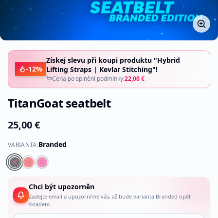
Získej slevu při koupi produktu "Hybrid
-
12
%
Lifting Straps | Kevlar Stitching"!
Cena po splnění podmínky:
22,00 €
TitanGoat seatbelt
25,00 €
Branded
VARIANTA
:
Chci být upozorněn
Zadejte email a upozorníme vás, až bude varianta Branded opět
skladem.