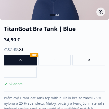
TitanGoat Bra Tank | Blue
34,90 €
XS
VARIANTA
:
TOP
XS
S
M
L
Skladom
Prémiový TitanGoat Tank top with built in bra zo zmesi 75 %
nylonu a 25 % spandexu. Mäkký, pružný a tvarujúci materiál s
tenkými ramienkami, navrhnutý ako perfektný match k