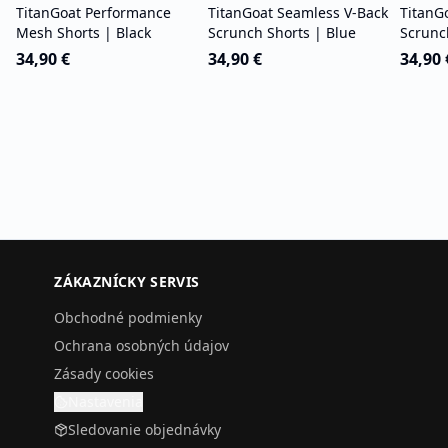
TitanGoat Performance
TitanGoat Seamless V-Back
TitanG
Mesh Shorts | Black
Scrunch Shorts | Blue
Scrunc
34,90 €
34,90 €
34,90 
ZÁKAZNÍCKY SERVIS
Obchodné podmienky
Ochrana osobných údajov
Zásady cookies
Nastavenia
Sledovanie objednávky